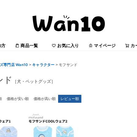
の方
商品一覧
お気に入り
マイページ
カ
専門店 Wan10
キャラクター
モフサンド
ンド
［犬・ペットグッズ］
順
価格が安い順
価格が高い順
レビュー順