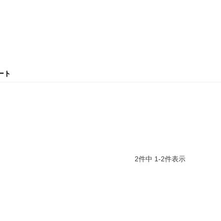
ート
2
件中
1
-
2
件表示