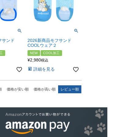
フサンド
2026新商品モフサンド
COOLウェア２
工
NEW
COOL加工
¥
2,980
税込
詳細を見る
順
価格が安い順
価格が高い順
レビュー順