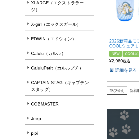
XLARGE（エクストララー
ジ）
X-girl（エックスガール）
EDWIN（エドウィン）
2026新商品モ
COOLウェア１
Calulu（カルル）
NEW
COOL加
¥
2,980
税込
CaluluPetit（カルルプチ）
詳細を見る
CAPTAIN STAG（キャプテン
スタッグ）
並び替え
新着
COBMASTER
Jeep
pipi