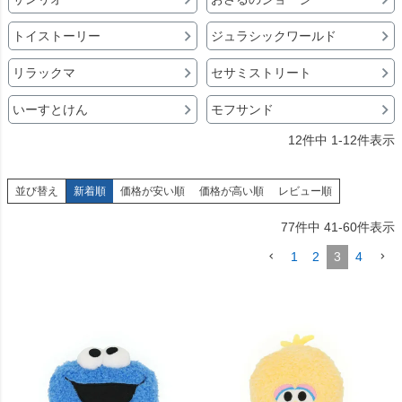
トイストーリー
ジュラシックワールド
リラックマ
セサミストリート
いーすとけん
モフサンド
12
件中
1
-
12
件表示
並び替え
新着順
価格が安い順
価格が高い順
レビュー順
77
件中
41
-
60
件表示
1
2
3
4