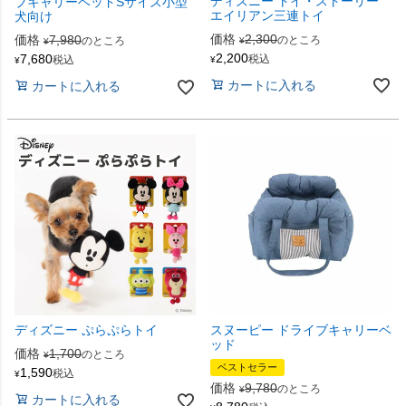
ディズニー トイ・ストーリー
ブキャリーベッドSサイズ小型
エイリアン三連トイ
犬向け
価格
2,300
価格
7,980
のところ
のところ
¥
¥
2,200
7,680
税込
税込
¥
¥
カートに入れる
カートに入れる
ディズニー ぷらぷらトイ
スヌーピー ドライブキャリーベ
ッド
価格
1,700
のところ
¥
ベストセラー
1,590
税込
¥
価格
9,780
のところ
¥
カートに入れる