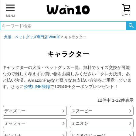
カート
MENU
犬服・ペットグッズ専門店 Wan10
キャラクター
キャラクター
キャラクターの犬服・ペットグッズ一覧。無料でサイズ交換が可能
なので難しく考えずお買い物をお楽しみください！クレカ決済、あ
と払い決済、AmazonPayなど様々なお支払い方法をご用意していま
す。さらに
公式LINE登録
で10%OFFクーポンプレンゼント！
12
件中
1
-
12
件表示
ディズニー
スヌーピー
ミッフィー
ミニオン
サンリオ
おさるのジョージ