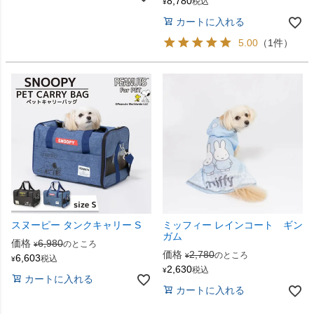
8,780
税込
¥
カートに入れる
5.00
（1件）
スヌーピー タンクキャリー S
ミッフィー レインコート ギン
ガム
価格
6,980
のところ
¥
価格
2,780
のところ
¥
6,603
税込
¥
2,630
税込
¥
カートに入れる
カートに入れる