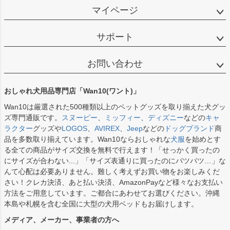
マイページ
サポート
お問い合わせ
おしゃれ犬用品専門店「Wan10(ワント)」
Wan10は厳選された500種類以上のペットグッズを取り揃えた犬グッ
ズ専門通販です。
スヌーピー
、
ミッフィー
、
ディズニー
などの
キャ
ラクター
グッズや
LOGOS
、
AVIREX
、
Jeep
などの
ドッグブランド
商
品を多数取り揃えています。Wan10ならおしゃれな
犬服
を始めとす
る全ての商品がサイズ交換を無料で行えます！「せっかく買ったの
にサイズが合わない...」「サイズ表通りに買ったのにパツパツ…」な
んて心配は必要ありません。難しく考えずお買い物をお楽しみくだ
さい！クレカ決済、あと払い決済、AmazonPayなど様々なお支払い
方法をご用意しています。ご都合にあわせてお選びください。沖縄
本島や札幌を含む全国に大型の犬用ベッドもお届けします。
メディア、メーカー、事業者の方へ