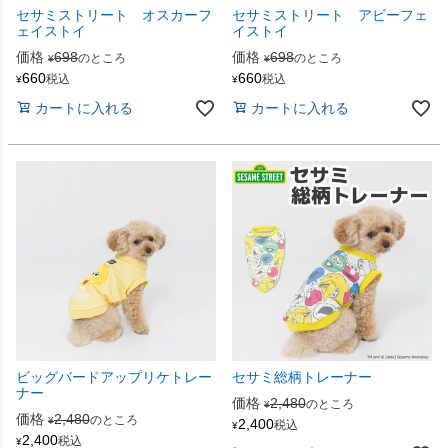
セサミストリート オスカーフ
セサミストリート アビーフェ
ェイストイ
イストイ
価格
698
価格
698
のところ
のところ
¥
¥
660
660
税込
税込
¥
¥
カートに入れる
カートに入れる
ビッグバードアップリケトレー
セサミ総柄トレーナー
ナー
価格
2,480
のところ
¥
価格
2,480
のところ
¥
2,400
税込
¥
2,400
税込
¥