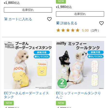
NEW
1,880
税込
¥
1,980
税込
¥
在庫切れ
在庫切れ
カートに入れる
詳細を見る
5.00
（1件）
ECプーさんボーダーフェイス
ECミッフィークールタンクり
タンク
んご
NEW
NEW