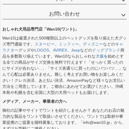
お問い合わせ
おしゃれ犬用品専門店「Wan10(ワント)」
Wan10は厳選された500種類以上のペットグッズを取り揃えた犬グッ
ズ専門通販です。
スヌーピー
、
ミッフィー
、
ディズニー
などの
キャ
ラクター
グッズや
LOGOS
、
AVIREX
、
Jeep
などの
ドッグブランド
商
品を多数取り揃えています。Wan10ならおしゃれな
犬服
を始めとす
る全ての商品がサイズ交換を無料で行えます！「せっかく買ったの
にサイズが合わない...」「サイズ表通りに買ったのにパツパツ…」な
んて心配は必要ありません。難しく考えずお買い物をお楽しみくだ
さい！クレカ決済、あと払い決済、AmazonPayなど様々なお支払い
方法をご用意しています。ご都合にあわせてお選びください。沖縄
本島や札幌を含む全国に大型の犬用ベッドもお届けします。
メディア、メーカー、事業者の方へ
御社の記事やサイトでワントを紹介しませんか？ あなたのお店の魅
力的な製品をワントで取扱いさせてください。ワントでは取材や事
業提携のご提案を随時募集しております。「info@wan10.jp」から、
まずはお気軽にご連絡ください。