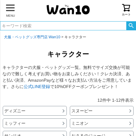
カート
MENU
犬服・ペットグッズ専門店 Wan10
キャラクター
キャラクター
キャラクターの犬服・ペットグッズ一覧。無料でサイズ交換が可能
なので難しく考えずお買い物をお楽しみください！クレカ決済、あ
と払い決済、AmazonPayなど様々なお支払い方法をご用意していま
す。さらに
公式LINE登録
で10%OFFクーポンプレンゼント！
12
件中
1
-
12
件表示
ディズニー
スヌーピー
ミッフィー
ミニオン
サンリオ
おさるのジョージ