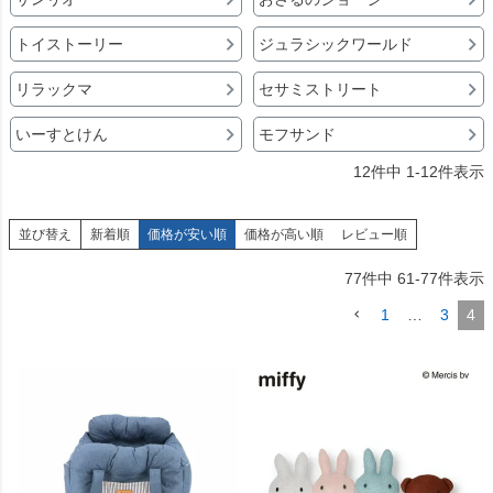
トイストーリー
ジュラシックワールド
リラックマ
セサミストリート
いーすとけん
モフサンド
12
件中
1
-
12
件表示
並び替え
新着順
価格が安い順
価格が高い順
レビュー順
77
件中
61
-
77
件表示
1
…
3
4