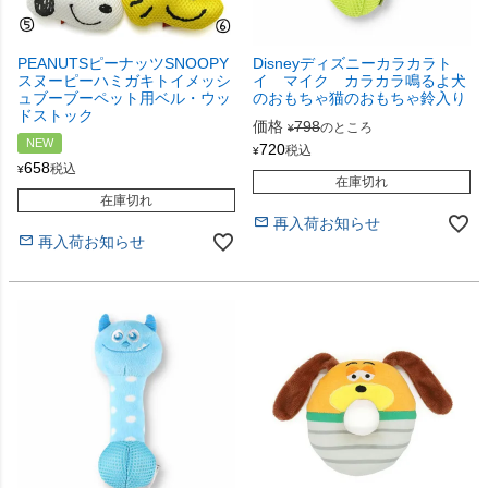
PEANUTSピーナッツSNOOPY
Disneyディズニーカラカラト
スヌーピーハミガキトイメッシ
イ マイク カラカラ鳴るよ犬
ュブーブーペット用ベル・ウッ
のおもちゃ猫のおもちゃ鈴入り
ドストック
価格
798
のところ
¥
NEW
720
税込
¥
658
税込
¥
在庫切れ
在庫切れ
再入荷お知らせ
再入荷お知らせ