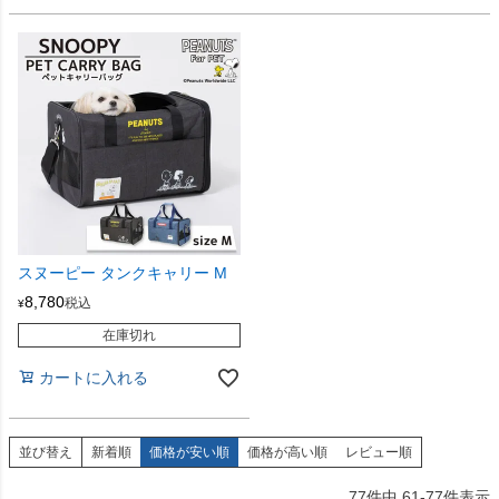
スヌーピー タンクキャリー M
8,780
税込
¥
在庫切れ
カートに入れる
並び替え
新着順
価格が安い順
価格が高い順
レビュー順
77
件中
61
-
77
件表示