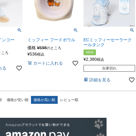
インコー
ミッフィー フードボウル
ECミッフィーセーラーク
ールタンク
価格
¥
598
のところ
NEW
ところ
¥
536
税込
¥
2,380
税込
カートに入れる
れる
在庫切れ
詳細を見る
順
価格が安い順
価格が高い順
レビュー順