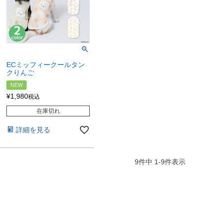
ECミッフィークールタン
クりんご
NEW
¥
1,980
税込
在庫切れ
詳細を見る
9
件中
1
-
9
件表示