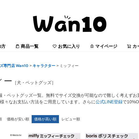
の方
商品一覧
お気に入り
マイページ
カ
専門店 Wan10
キャラクター
ミッフィー
ィー
［犬・ペットグッズ］
服・ペットグッズ一覧。無料でサイズ交換が可能なので難しく考えずお
yなど様々なお支払い方法をご用意しています。さらに
公式LINE登録
で10%
順
価格が安い順
価格が高い順
レビュー順