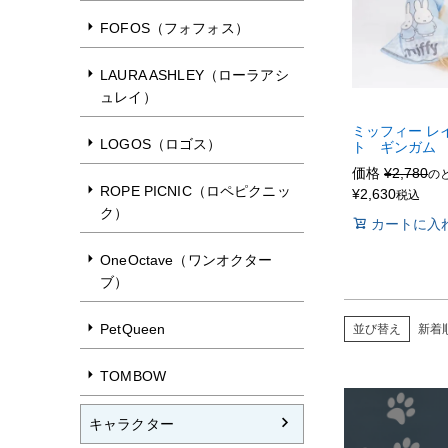
FOFOS（フォフォス）
LAURA ASHLEY（ローラアシ
ュレイ）
ミッフィー レ
LOGOS（ロゴス）
ト ギンガム
価格
¥
2,780
の
ROPE PICNIC（ロペピクニッ
¥
2,630
税込
ク）
カートに入
OneOctave（ワンオクター
ブ）
PetQueen
並び替え
新着
TOMBOW
キャラクター