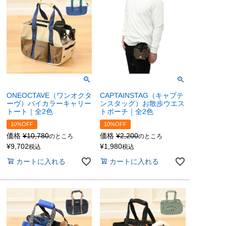
ONEOCTAVE（ワンオクタ
CAPTAINSTAG（キャプテ
ーヴ）バイカラーキャリー
ンスタッグ）お散歩ウエス
トート｜全2色
トポーチ｜全2色
10%OFF
10%OFF
価格
¥
10,780
価格
¥
2,200
のところ
のところ
¥
9,702
¥
1,980
税込
税込
カートに入れる
カートに入れる