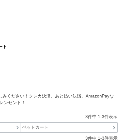
ート
ください！クレカ決済、あと払い決済、AmazonPayな
プレンゼント！
3
件中
1
-
3
件表示
ペットカート
3
件中
1
-
3
件表示