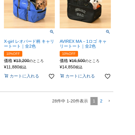
X-girl レオパード柄 キャリ
AVIREX MA－1ロゴ キャ
ートート｜全2色
リートート｜全2色
10%OFF
10%OFF
価格
¥
13,200
価格
¥
16,500
のところ
のところ
¥
11,880
¥
14,850
税込
税込
カートに入れる
カートに入れる
28
件中
1
-
20
件表示
1
2