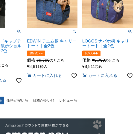
AG（キャプテ
EDWIN デニム柄 キャリー
LOGOS ナバホ柄 キャリ
お散歩ショル
トート｜全2色
ートート｜全2色
2色
10%OFF
10%OFF
価格
¥
9,790
価格
¥
9,790
のところ
のところ
ところ
¥
8,811
¥
8,811
税込
税込
カートに入れる
カートに入れる
れる
順
価格が安い順
価格が高い順
レビュー順