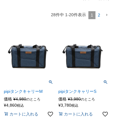
28
件中
1
-
20
件表示
1
2
pipiタンクキャリーM
pipiタンクキャリーS
価格
¥
4,980
価格
¥
3,980
のところ
のところ
¥
4,860
¥
3,780
税込
税込
カートに入れる
カートに入れる