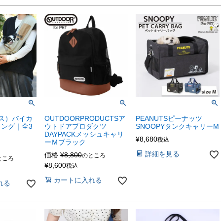
ゴス）バイカ
OUTDOORPRODUCTSア
PEANUTSピーナッツ
ング｜全3
ウトドアプロダクツ
SNOOPYタンクキャリーM
DAYPACKメッシュキャリ
¥
8,680
税込
ーＭブラック
詳細を見る
価格
¥
8,800
のところ
ところ
¥
8,600
税込
カートに入れる
れる