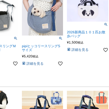
2026新商品１０１匹お散
歩バッグ
¥
1,500
税込
ースリングＭ
pipiヒッコリースリングS
詳細を見る
用
サイズ
¥
5,420
税込
詳細を見る