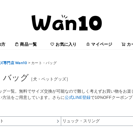
の方
商品一覧
お気に入り
マイページ
カ
専門店 Wan10
カート・バッグ
・バッグ
［犬・ペットグッズ］
ッグ一覧。無料でサイズ交換が可能なので難しく考えずお買い物をお楽しみ
い方法をご用意しています。さらに
公式LINE登録
で10%OFFクーポン
ト
リュック・スリング