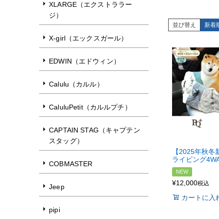
XLARGE（エクストララー
ジ）
並び替え
新着
X-girl（エックスガール）
EDWIN（エドウィン）
Calulu（カルル）
CaluluPetit（カルルプチ）
CAPTAIN STAG（キャプテン
スタッグ）
【2025年秋
ライビング4W
COBMASTER
NEW
¥
12,000
税込
Jeep
カートに入
pipi