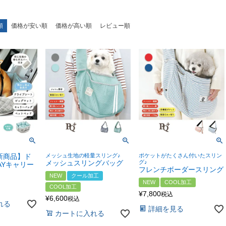
順
価格が安い順
価格が高い順
レビュー順
冬新商品】ド
メッシュ生地の軽量スリング♪
ポケットがたくさん付いたスリン
メッシュスリングバッグ
グ♪
AYキャリー
フレンチボーダースリング
NEW
クール加工
NEW
COOL加工
COOL加工
¥
7,800
税込
¥
6,600
税込
れる
詳細を見る
カートに入れる