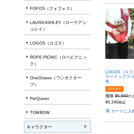
FOFOS（フォフォス）
LAURA ASHLEY（ローラアシ
ュレイ）
LOGOS（ロゴス）
ROPE PICNIC（ロペピクニッ
ク）
LOGOS（ロ
ラードッグスリ
OneOctave（ワンオクター
色
ブ）
10%OFF
価格
¥
5,940
の
PetQueen
¥
5,346
税込
カートに入
TOMBOW
キャラクター