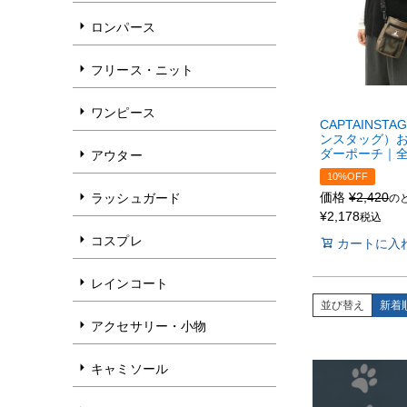
ロンパース
フリース・ニット
ワンピース
CAPTAINST
ンスタッグ）
ダーポーチ｜全
アウター
10%OFF
価格
¥
2,420
ラッシュガード
の
¥
2,178
税込
コスプレ
カートに入
レインコート
並び替え
新着
アクセサリー・小物
キャミソール