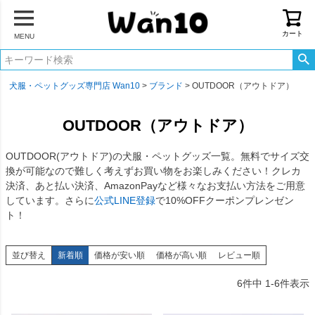
カート
MENU
犬服・ペットグッズ専門店 Wan10
ブランド
OUTDOOR（アウトドア）
OUTDOOR（アウトドア）
OUTDOOR(アウトドア)の犬服・ペットグッズ一覧。無料でサイズ交
換が可能なので難しく考えずお買い物をお楽しみください！クレカ
決済、あと払い決済、AmazonPayなど様々なお支払い方法をご用意
しています。さらに
公式LINE登録
で10%OFFクーポンプレンゼン
ト！
並び替え
新着順
価格が安い順
価格が高い順
レビュー順
6
件中
1
-
6
件表示