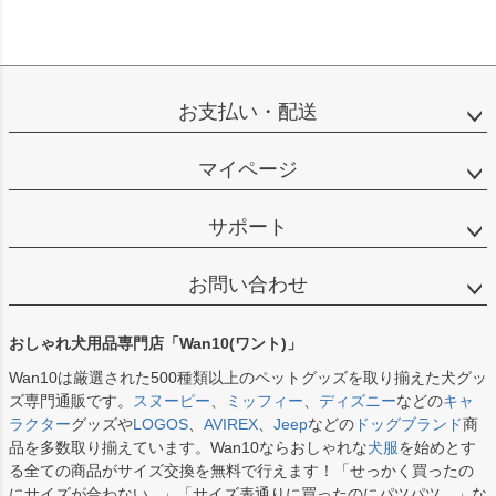
お支払い・配送
マイページ
サポート
お問い合わせ
おしゃれ犬用品専門店「Wan10(ワント)」
Wan10は厳選された500種類以上のペットグッズを取り揃えた犬グッ
ズ専門通販です。
スヌーピー
、
ミッフィー
、
ディズニー
などの
キャ
ラクター
グッズや
LOGOS
、
AVIREX
、
Jeep
などの
ドッグブランド
商
品を多数取り揃えています。Wan10ならおしゃれな
犬服
を始めとす
る全ての商品がサイズ交換を無料で行えます！「せっかく買ったの
にサイズが合わない...」「サイズ表通りに買ったのにパツパツ…」な