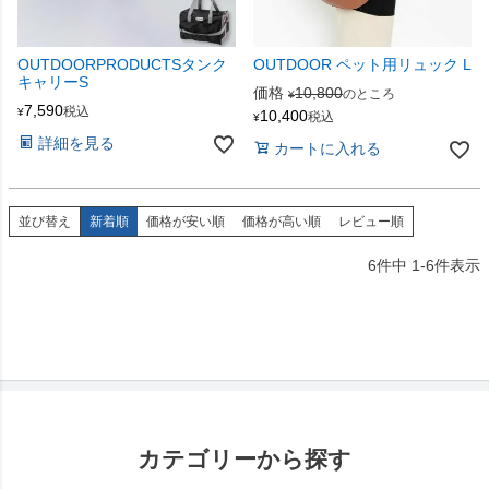
OUTDOORPRODUCTSタンク
OUTDOOR ペット用リュック L
キャリーS
価格
10,800
のところ
¥
7,590
税込
¥
10,400
税込
¥
詳細を見る
カートに入れる
並び替え
新着順
価格が安い順
価格が高い順
レビュー順
6
件中
1
-
6
件表示
カテゴリーから探す