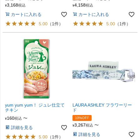
3,168
4,158
税込
税込
¥
¥
カートに入れる
カートに入れる
5.00
（1件）
5.00
（1件）
yum yum yum！ ジュレ仕立て
LAURA ASHLEY フラワーリー
チキン
ド
160
〜
10%OFF
税込
¥
3,267
〜
税込
¥
詳細を見る
詳細を見る
5.00
（1件）