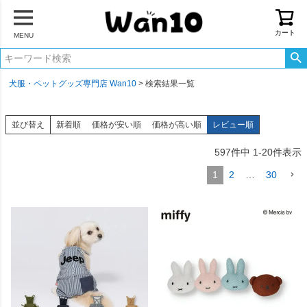
カート
MENU
犬服・ペットグッズ専門店 Wan10
検索結果一覧
並び替え
新着順
価格が安い順
価格が高い順
レビュー順
597
件中
1
-
20
件表示
1
2
…
30