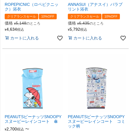
ROPEPICNIC（ロペピクニッ
ANNASUI（アナスイ）バラプ
ク）浴衣
リント浴衣
クリアランスセール
10%OFF
クリアランスセール
10%OFF
価格
5,148
価格
6,435
のところ
のところ
¥
¥
4,634
5,792
税込
税込
¥
¥
カートに入れる
カートに入れる
PEANUTSピーナッツSNOOPY
PEANUTSピーナッツSNOOPY
スヌーピーレインコート 傘
スヌーピーレインコート コミ
ック柄
2,700
〜
税込
¥