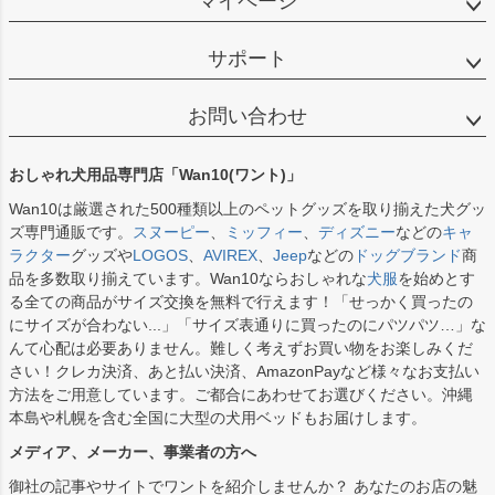
マイページ
サポート
お問い合わせ
おしゃれ犬用品専門店「Wan10(ワント)」
Wan10は厳選された500種類以上のペットグッズを取り揃えた犬グッ
ズ専門通販です。
スヌーピー
、
ミッフィー
、
ディズニー
などの
キャ
ラクター
グッズや
LOGOS
、
AVIREX
、
Jeep
などの
ドッグブランド
商
品を多数取り揃えています。Wan10ならおしゃれな
犬服
を始めとす
る全ての商品がサイズ交換を無料で行えます！「せっかく買ったの
にサイズが合わない...」「サイズ表通りに買ったのにパツパツ…」な
んて心配は必要ありません。難しく考えずお買い物をお楽しみくだ
さい！クレカ決済、あと払い決済、AmazonPayなど様々なお支払い
方法をご用意しています。ご都合にあわせてお選びください。沖縄
本島や札幌を含む全国に大型の犬用ベッドもお届けします。
メディア、メーカー、事業者の方へ
御社の記事やサイトでワントを紹介しませんか？ あなたのお店の魅