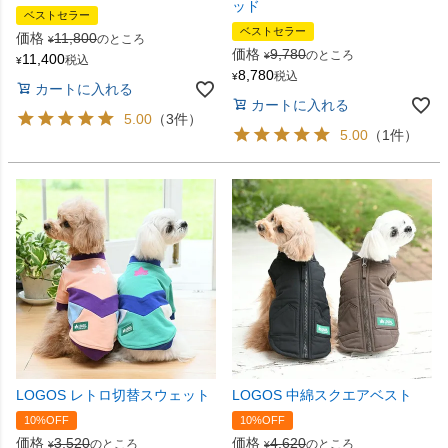
ッド
ベストセラー
ベストセラー
価格
11,800
のところ
¥
価格
9,780
のところ
¥
11,400
税込
¥
8,780
税込
¥
カートに入れる
カートに入れる
5.00
（3件）
5.00
（1件）
LOGOS レトロ切替スウェット
LOGOS 中綿スクエアベスト
10%OFF
10%OFF
価格
3,520
価格
4,620
のところ
のところ
¥
¥