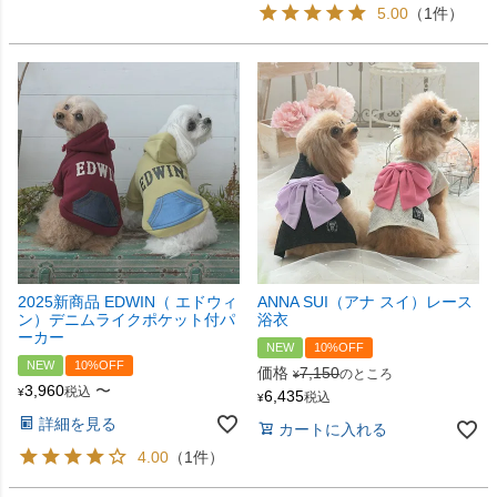
5.00
（1件）
2025新商品 EDWIN（ エドウィ
ANNA SUI（アナ スイ）レース
ン）デニムライクポケット付パ
浴衣
ーカー
NEW
10%OFF
NEW
10%OFF
価格
7,150
のところ
¥
3,960
〜
税込
¥
6,435
税込
¥
詳細を見る
カートに入れる
4.00
（1件）