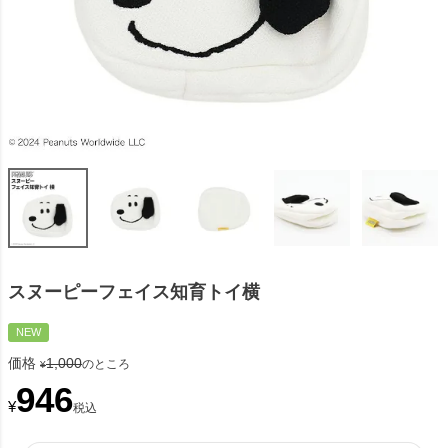
スヌーピーフェイス知育トイ横
NEW
価格
1,000
のところ
¥
946
¥
税込