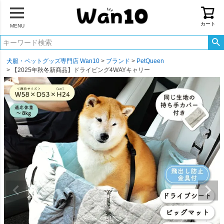
カート
MENU
犬服・ペットグッズ専門店 Wan10
ブランド
PetQueen
【2025年秋冬新商品】ドライビング4WAYキャリー