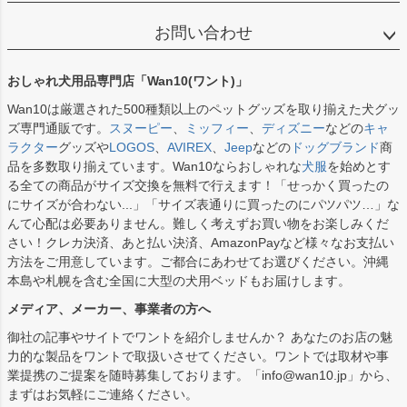
お問い合わせ
おしゃれ犬用品専門店「Wan10(ワント)」
Wan10は厳選された500種類以上のペットグッズを取り揃えた犬グッ
ズ専門通販です。
スヌーピー
、
ミッフィー
、
ディズニー
などの
キャ
ラクター
グッズや
LOGOS
、
AVIREX
、
Jeep
などの
ドッグブランド
商
品を多数取り揃えています。Wan10ならおしゃれな
犬服
を始めとす
る全ての商品がサイズ交換を無料で行えます！「せっかく買ったの
にサイズが合わない...」「サイズ表通りに買ったのにパツパツ…」な
んて心配は必要ありません。難しく考えずお買い物をお楽しみくだ
さい！クレカ決済、あと払い決済、AmazonPayなど様々なお支払い
方法をご用意しています。ご都合にあわせてお選びください。沖縄
本島や札幌を含む全国に大型の犬用ベッドもお届けします。
メディア、メーカー、事業者の方へ
御社の記事やサイトでワントを紹介しませんか？ あなたのお店の魅
力的な製品をワントで取扱いさせてください。ワントでは取材や事
業提携のご提案を随時募集しております。「info@wan10.jp」から、
まずはお気軽にご連絡ください。