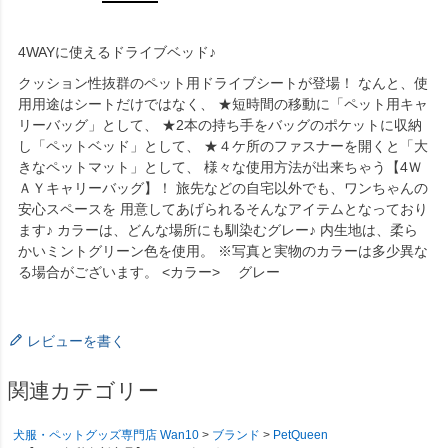
4WAYに使えるドライブベッド♪
クッション性抜群のペット用ドライブシートが登場！ なんと、使
用用途はシートだけではなく、 ★短時間の移動に「ペット用キャ
リーバッグ」として、 ★2本の持ち手をバッグのポケットに収納
し「ペットベッド」として、 ★４ケ所のファスナーを開くと「大
きなペットマット」として、 様々な使用方法が出来ちゃう【4Ｗ
ＡＹキャリーバッグ】！ 旅先などの自宅以外でも、ワンちゃんの
安心スペースを 用意してあげられるそんなアイテムとなっており
ます♪ カラーは、どんな場所にも馴染むグレー♪ 内生地は、柔ら
かいミントグリーン色を使用。 ※写真と実物のカラーは多少異な
る場合がございます。 <カラー> グレー
レビューを書く
関連カテゴリー
犬服・ペットグッズ専門店 Wan10
ブランド
PetQueen