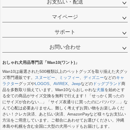
お支払い・配送
マイページ
サポート
お問い合わせ
おしゃれ犬用品専門店「Wan10(ワント)」
Wan10は厳選された500種類以上のペットグッズを取り揃えた犬グッ
ズ専門通販です。
スヌーピー
、
ミッフィー
、
ディズニー
などの
キャ
ラクター
グッズや
LOGOS
、
AVIREX
、
Jeep
などの
ドッグブランド
商
品を多数取り揃えています。Wan10ならおしゃれな
犬服
を始めとす
る全ての商品がサイズ交換を無料で行えます！「せっかく買ったの
にサイズが合わない...」「サイズ表通りに買ったのにパツパツ…」な
んて心配は必要ありません。難しく考えずお買い物をお楽しみくだ
さい！クレカ決済、あと払い決済、AmazonPayなど様々なお支払い
方法をご用意しています。ご都合にあわせてお選びください。沖縄
本島や札幌を含む全国に大型の犬用ベッドもお届けします。