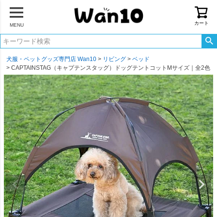
カート
MENU
犬服・ペットグッズ専門店 Wan10
リビング
ベッド
CAPTAINSTAG（キャプテンスタッグ）ドッグテントコットMサイズ｜全2色