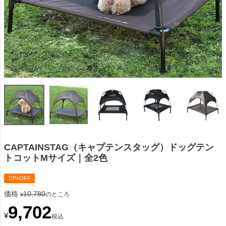
CAPTAINSTAG（キャプテンスタッグ）ドッグテン
トコットMサイズ｜全2色
10%OFF
価格
10,780
のところ
¥
9,702
¥
税込