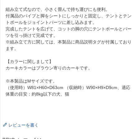
組み立て式なので、小さく畳んで持ち運びにも便利。
付属品のパイプと脚をシートにしっかりと固定し、テントとテン
トポールをジョイントパーツに差し込みます。
完成したテントを広げて、コットの脚の穴にテントポールとパー
ツを引っ掛けて完成です。
※組み立て方に関しては、本製品に商品説明タグが付属しており
ます。
【カラーに関しまして】
カーキカラーはブラウン寄りのカーキです。
※本製品はMサイズです。
（使用時）W81×H60×D63cm （収納時）W90×H9×D9cm、適応
体重の目安：約8kg以下の犬、猫
レビューを書く