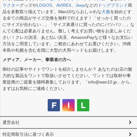
ラクター
グッズや
LOGOS
、
AVIREX
、
Jeep
などの
ドッグブランド
商
品を多数取り揃えています。Wan10ならおしゃれな
犬服
を始めとす
る全ての商品がサイズ交換を無料で行えます！「せっかく買ったの
にサイズが合わない...」「サイズ表通りに買ったのにパツパツ…」な
んて心配は必要ありません。難しく考えずお買い物をお楽しみくだ
さい！クレカ決済、あと払い決済、AmazonPayなど様々なお支払い
方法をご用意しています。ご都合にあわせてお選びください。沖縄
本島や札幌を含む全国に大型の犬用ベッドもお届けします。
メディア、メーカー、事業者の方へ
御社の記事やサイトでワントを紹介しませんか？ あなたのお店の魅
力的な製品をワントで取扱いさせてください。ワントでは取材や事
業提携のご提案を随時募集しております。「info@wan10.jp」から、
まずはお気軽にご連絡ください。
運営会社
特定商取引法に基づく表示