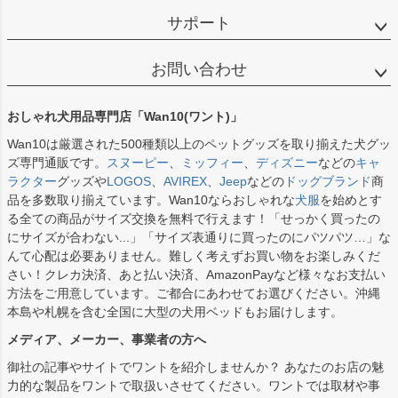
サポート
お問い合わせ
おしゃれ犬用品専門店「Wan10(ワント)」
Wan10は厳選された500種類以上のペットグッズを取り揃えた犬グッ
ズ専門通販です。
スヌーピー
、
ミッフィー
、
ディズニー
などの
キャ
ラクター
グッズや
LOGOS
、
AVIREX
、
Jeep
などの
ドッグブランド
商
品を多数取り揃えています。Wan10ならおしゃれな
犬服
を始めとす
る全ての商品がサイズ交換を無料で行えます！「せっかく買ったの
にサイズが合わない...」「サイズ表通りに買ったのにパツパツ…」な
んて心配は必要ありません。難しく考えずお買い物をお楽しみくだ
さい！クレカ決済、あと払い決済、AmazonPayなど様々なお支払い
方法をご用意しています。ご都合にあわせてお選びください。沖縄
本島や札幌を含む全国に大型の犬用ベッドもお届けします。
メディア、メーカー、事業者の方へ
御社の記事やサイトでワントを紹介しませんか？ あなたのお店の魅
力的な製品をワントで取扱いさせてください。ワントでは取材や事