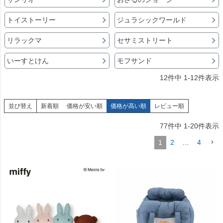
トイストーリー
ジュラシックワールド
リラックマ
セサミストリート
いーすとけん
モフサンド
12
件中
1
-
12
件表示
並び替え
新着順
価格が安い順
価格が高い順
レビュー順
77
件中
1
-
20
件表示
1
2
…
4