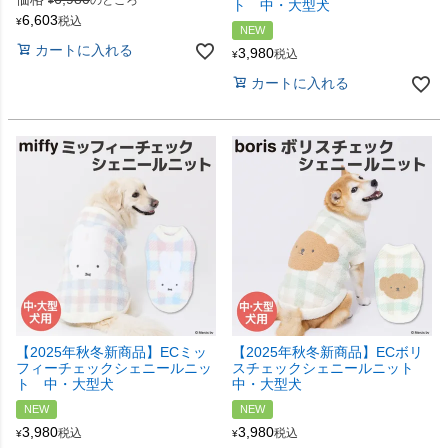
のところ
¥
ト 中・大型犬
6,603
税込
¥
NEW
カートに入れる
3,980
税込
¥
カートに入れる
【2025年秋冬新商品】ECミッ
【2025年秋冬新商品】ECボリ
フィーチェックシェニールニッ
スチェックシェニールニット
ト 中・大型犬
中・大型犬
NEW
NEW
3,980
3,980
税込
税込
¥
¥