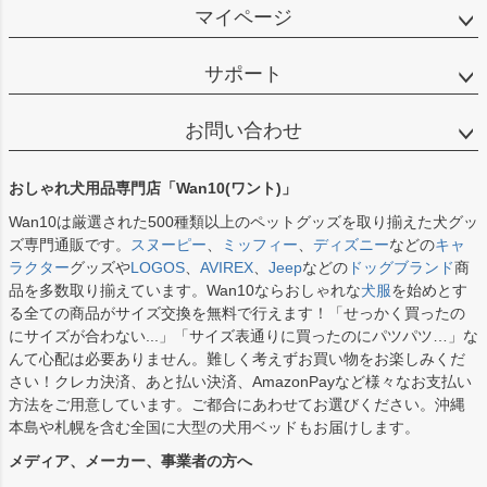
マイページ
サポート
お問い合わせ
おしゃれ犬用品専門店「Wan10(ワント)」
Wan10は厳選された500種類以上のペットグッズを取り揃えた犬グッ
ズ専門通販です。
スヌーピー
、
ミッフィー
、
ディズニー
などの
キャ
ラクター
グッズや
LOGOS
、
AVIREX
、
Jeep
などの
ドッグブランド
商
品を多数取り揃えています。Wan10ならおしゃれな
犬服
を始めとす
る全ての商品がサイズ交換を無料で行えます！「せっかく買ったの
にサイズが合わない...」「サイズ表通りに買ったのにパツパツ…」な
んて心配は必要ありません。難しく考えずお買い物をお楽しみくだ
さい！クレカ決済、あと払い決済、AmazonPayなど様々なお支払い
方法をご用意しています。ご都合にあわせてお選びください。沖縄
本島や札幌を含む全国に大型の犬用ベッドもお届けします。
メディア、メーカー、事業者の方へ