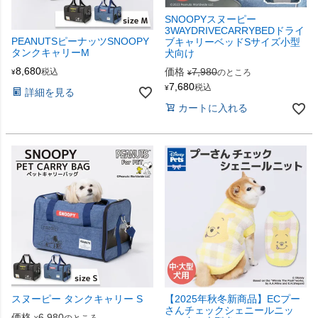
SNOOPYスヌーピー
3WAYDRIVECARRYBEDドライ
PEANUTSピーナッツSNOOPY
ブキャリーベッドSサイズ小型
タンクキャリーM
犬向け
8,680
価格
7,980
税込
のところ
¥
¥
7,680
税込
¥
詳細を見る
カートに入れる
スヌーピー タンクキャリー S
【2025年秋冬新商品】ECプー
さんチェックシェニールニッ
価格
6,980