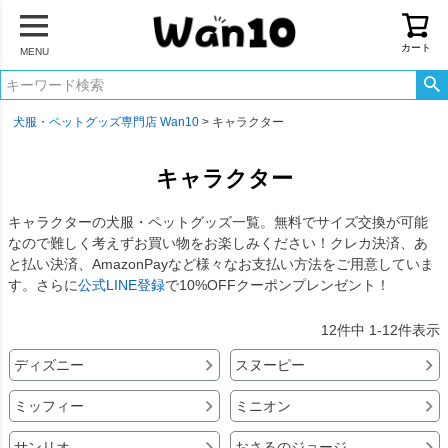
カート
MENU
犬服・ペットグッズ専門店 Wan10
キャラクター
キャラクター
キャラクターの犬服・ペットグッズ一覧。無料でサイズ交換が可能
なので難しく考えずお買い物をお楽しみください！クレカ決済、あ
と払い決済、AmazonPayなど様々なお支払い方法をご用意していま
す。さらに
公式LINE登録
で10%OFFクーポンプレンゼント！
12
件中
1
-
12
件表示
ディズニー
スヌーピー
ミッフィー
ミニオン
サンリオ
おさるのジョージ