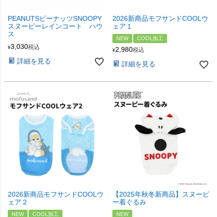
PEANUTSピーナッツSNOOPY
2026新商品モフサンドCOOLウ
スヌーピーレインコート ハウ
ェア１
ス
NEW
COOL加工
3,030
税込
¥
2,980
税込
¥
詳細を見る
詳細を見る
2026新商品モフサンドCOOLウ
【2025年秋冬新商品】スヌーピ
ェア２
ー着ぐるみ
NEW
COOL加工
NEW