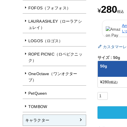
280
FOFOS（フォフォス）
¥
税込
LAURA ASHLEY（ローラアシ
A
ュレイ）
い
LOGOS（ロゴス）
カスタマーレ
ROPE PICNIC（ロペピクニッ
サイズ
50g
ク）
50g
OneOctave（ワンオクター
ブ）
¥
280
税込
PetQueen
TOMBOW
キャラクター