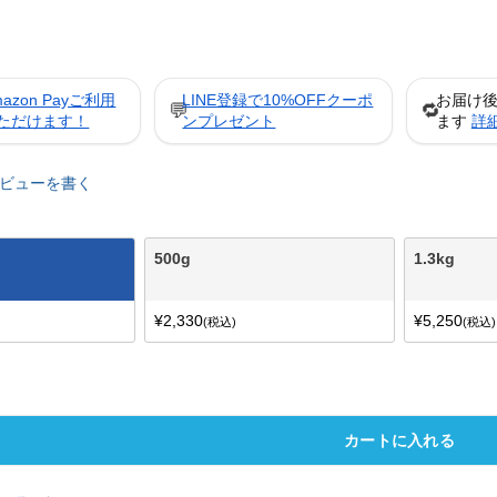
mazon Payご利用
LINE登録で10%OFFクーポ
お届け
💬
🔁
ただけます！
ンプレゼント
ます
詳
ビューを書く
500g
1.3kg
¥
2,330
¥
5,250
税込
税込
カートに入れる