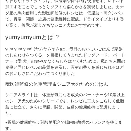
やわらかドライタイプは、保湿剤や保存料は使用せず、レトルト
加工することでしっとりソフトな柔らかさを実現しました。カナ
ダ産の馬肉使用した獣医師監修のレシピは、低脂肪・高タンパク
で、胃腸・関節・皮膚の健康維持に配慮。ドライタイプよりも香
り高く、嗅覚が衰えがちなシニア犬におすすめです。
yumyumyumとは？
yum yum yum! (ヤムヤムヤム)は、毎日のおいしいごはんで家族
のしあわせをつくる、を目指してうまれたドッグフード。 パート
ナー（愛 犬）の健やかなくらしをはぐくむために、私たち人間の
食事と同じレベルの品質を追及し、素材の香りを感じられるほど
のおいしさにこだわってつくりました
獣医師監修の体重管理＆シニア犬のためのごはん
シニア＆ライトは、体重が気になる成犬のパートナーや10歳以上
のシニア犬のためのシリーズです。レシピに工夫をこらして低脂
肪に仕立て、さらに胃腸、関節、皮膚の健康維持に配慮しまし
た。
●胃腸の健康維持：乳酸菌配合で腸内細菌叢のバランスを整えま
す。