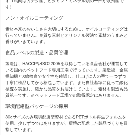
す（馬肉はカナダ産、ビタミン・ミネラル類の一部が欧州産で
す）
ノン・オイルコーティング
素材本来のおいしさを大切にするために、オイルコーティングは
行っていません。良質な素材とオリジナル製法で素材のうまみと
香りがいきています。
食品レベルの製造・品質管理
製造は、HACCPやISO22005を取得している食品会社が運営して
いる国内のペットフード専用工場で行っています。製造後、金属
探知機とX線検査で安全性を確認し、仕上げに人の手で一つずつ
丁寧に検品してから梱包しています。また自社基準に従って酸化
検査を実施し、確かな品質をお届けしています。素材も製造も品
質第一です。※ペットフード工場での取得認定はありません。
環境配慮型パッケージの採用
80gサイズのみ環境配慮型資材であるPETボトル再生フォルムを
使用。少しずつではありますが、環境の配慮した製品づくりを目
指しています。