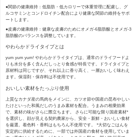
●関節の健康維持：低脂肪・低カロリーで体重管理に配慮し、グ
ルコサミンとコンドロイチン配合により健康な関節の維持をサポ
ートします。
●皮膚の健康維持：健康な皮膚のためにオメガ-6脂肪酸とオメガ-3
脂肪酸のバランスを調整しています。
やわらかドライタイプとは
yum yum yum! やわらかドライタイプは、通常のドライフードよ
りも水分を多く含んだしっとり食感が特長です。ドライタイプと
原材料は同じですが、それ以上に香り高く、一層おいしく味わえ
ます。保湿剤・保存料は不使用です。
おいしい素材をたっぷり使用
上質なカナダ産の馬肉をメインに、カツオ節や国産の昆布やしい
たけといった和風だしのうまみ素材を配合。うまみの相乗効果
で、素材の味がさらに際立ちます。 さらに可能な限り国産素材*
を選択し、顔が見える契約農家から、安全・新鮮・おいしい食材
を厳選。着色料・香料はもちろん不使用です。 *大切なごはんを
安定的に供給するために、一部では外国産の食材を使用していま