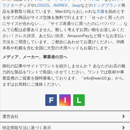
ラクター
グッズや
LOGOS
、
AVIREX
、
Jeep
などの
ドッグブランド
商
品を多数取り揃えています。Wan10ならおしゃれな
犬服
を始めとす
る全ての商品がサイズ交換を無料で行えます！「せっかく買ったの
にサイズが合わない...」「サイズ表通りに買ったのにパツパツ…」な
んて心配は必要ありません。難しく考えずお買い物をお楽しみくだ
さい！クレカ決済、あと払い決済、AmazonPayなど様々なお支払い
方法をご用意しています。ご都合にあわせてお選びください。沖縄
本島や札幌を含む全国に大型の犬用ベッドもお届けします。
メディア、メーカー、事業者の方へ
御社の記事やサイトでワントを紹介しませんか？ あなたのお店の魅
力的な製品をワントで取扱いさせてください。ワントでは取材や事
業提携のご提案を随時募集しております。「info@wan10.jp」から、
まずはお気軽にご連絡ください。
運営会社
特定商取引法に基づく表示