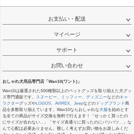
お支払い・配送
マイページ
サポート
お問い合わせ
おしゃれ犬用品専門店「Wan10(ワント)」
Wan10は厳選された500種類以上のペットグッズを取り揃えた犬グッ
ズ専門通販です。
スヌーピー
、
ミッフィー
、
ディズニー
などの
キャ
ラクター
グッズや
LOGOS
、
AVIREX
、
Jeep
などの
ドッグブランド
商
品を多数取り揃えています。Wan10ならおしゃれな
犬服
を始めとす
る全ての商品がサイズ交換を無料で行えます！「せっかく買ったの
にサイズが合わない...」「サイズ表通りに買ったのにパツパツ…」な
んて心配は必要ありません。難しく考えずお買い物をお楽しみくだ