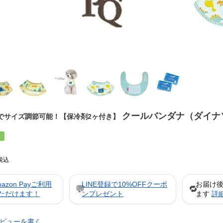
クールバンダナ（ダイナ
でサイズ調節可能！【保冷剤2ヶ付き】
工
税込
mazon Payご利用
LINE登録で10%OFFクーポ
お届け
💬
🔁
ただけます！
ンプレゼント
ます
詳
ビューを書く