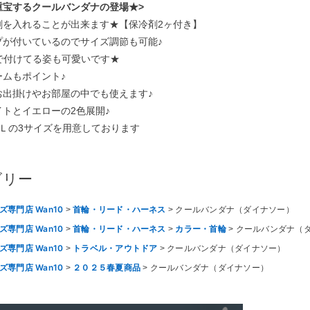
重宝するクールバンダナの登場★>
剤を入れることが出来ます★【保冷剤2ヶ付き】
プが付いているのでサイズ調節も可能♪
で付けてる姿も可愛いです★
ームもポイント♪
お出掛けやお部屋の中でも使えます♪
トとイエローの2色展開♪
/Ｌの3サイズを用意しております
ゴリー
専門店 Wan10
首輪・リード・ハーネス
クールバンダナ（ダイナソー）
専門店 Wan10
首輪・リード・ハーネス
カラー・首輪
クールバンダナ（
専門店 Wan10
トラベル・アウトドア
クールバンダナ（ダイナソー）
専門店 Wan10
２０２５春夏商品
クールバンダナ（ダイナソー）