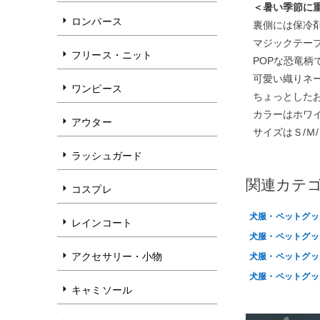
＜暑い季節に
ロンパース
裏側には保冷
マジックテー
フリース・ニット
POPな恐竜柄
可愛い織りネ
ワンピース
ちょっとした
カラーはホワイ
アウター
サイズはＳ/Ｍ
ラッシュガード
関連カテ
コスプレ
犬服・ペットグッズ
レインコート
犬服・ペットグッズ
犬服・ペットグッズ
アクセサリー・小物
犬服・ペットグッズ
キャミソール