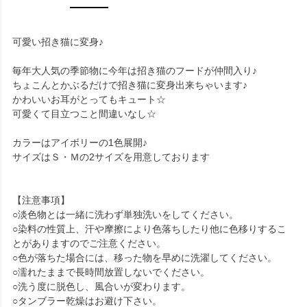
可愛い招き猫に変身♪
毎年大人気の季節物に今年は招き猫のフードが仲間入り♪
ちょこんとかぶるだけで招き猫に変身出来ちゃいます♪
かわいいお耳がとってもキュート☆
可愛くて目立つこと間違いなし☆
カラーはアイボリーの1色展開♪
サイズはＳ・Ｍの2サイズを用意しております
【注意事項】
○淡色物とは一緒に洗わず単独洗いをしてください。
○染料の性質上、汗や摩擦により色落ちしたり他に色移りするこ
とがありますのでご注意ください。
○色が落ちた場合には、移った物を早めに洗濯してください。
○濡れたままで長時間放置しないでください。
○洗う度に脱色し、風合いが変わります。
○タンブラー乾燥はお避け下さい。