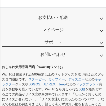
お支払い・配送
マイページ
サポート
お問い合わせ
おしゃれ犬用品専門店「Wan10(ワント)」
Wan10は厳選された500種類以上のペットグッズを取り揃えた犬グッ
ズ専門通販です。
スヌーピー
、
ミッフィー
、
ディズニー
などの
キャ
ラクター
グッズや
LOGOS
、
AVIREX
、
Jeep
などの
ドッグブランド
商
品を多数取り揃えています。Wan10ならおしゃれな
犬服
を始めとす
る全ての商品がサイズ交換を無料で行えます！「せっかく買ったの
にサイズが合わない...」「サイズ表通りに買ったのにパツパツ…」な
んて心配は必要ありません。難しく考えずお買い物をお楽しみくだ