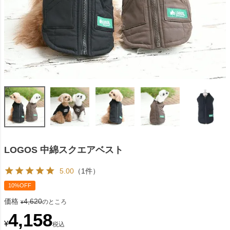
LOGOS 中綿スクエアベスト
5.00
（1件）
10%OFF
価格
4,620
のところ
¥
4,158
¥
税込