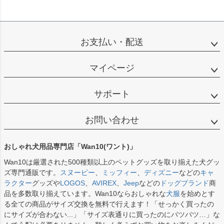
お支払い・配送
マイページ
サポート
お問い合わせ
おしゃれ犬用品専門店「Wan10(ワント)」
Wan10は厳選された500種類以上のペットグッズを取り揃えた犬グッ
ズ専門通販です。
スヌーピー
、
ミッフィー
、
ディズニー
などの
キャ
ラクター
グッズや
LOGOS
、
AVIREX
、
Jeep
などの
ドッグブランド
商
品を多数取り揃えています。Wan10ならおしゃれな
犬服
を始めとす
る全ての商品がサイズ交換を無料で行えます！「せっかく買ったの
にサイズが合わない...」「サイズ表通りに買ったのにパツパツ…」な