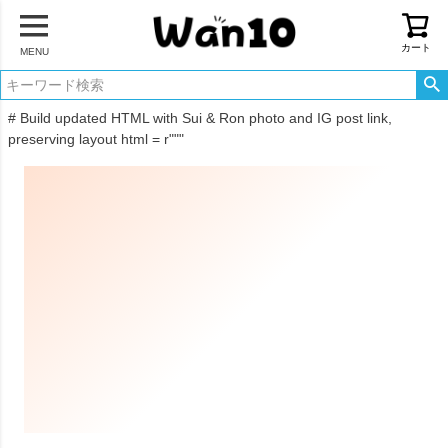
カート
MENU
# Build updated HTML with Sui & Ron photo and IG post link,
preserving layout html = r"""