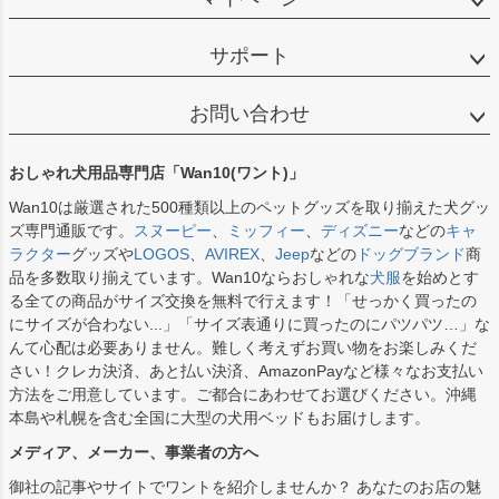
サポート
お問い合わせ
おしゃれ犬用品専門店「Wan10(ワント)」
Wan10は厳選された500種類以上のペットグッズを取り揃えた犬グッ
ズ専門通販です。
スヌーピー
、
ミッフィー
、
ディズニー
などの
キャ
ラクター
グッズや
LOGOS
、
AVIREX
、
Jeep
などの
ドッグブランド
商
品を多数取り揃えています。Wan10ならおしゃれな
犬服
を始めとす
る全ての商品がサイズ交換を無料で行えます！「せっかく買ったの
にサイズが合わない...」「サイズ表通りに買ったのにパツパツ…」な
んて心配は必要ありません。難しく考えずお買い物をお楽しみくだ
さい！クレカ決済、あと払い決済、AmazonPayなど様々なお支払い
方法をご用意しています。ご都合にあわせてお選びください。沖縄
本島や札幌を含む全国に大型の犬用ベッドもお届けします。
メディア、メーカー、事業者の方へ
御社の記事やサイトでワントを紹介しませんか？ あなたのお店の魅