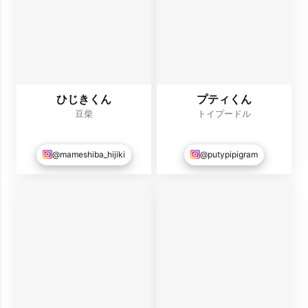
ひじきくん
プティくん
豆柴
トイプードル
@mameshiba_hijiki
@putypipigram