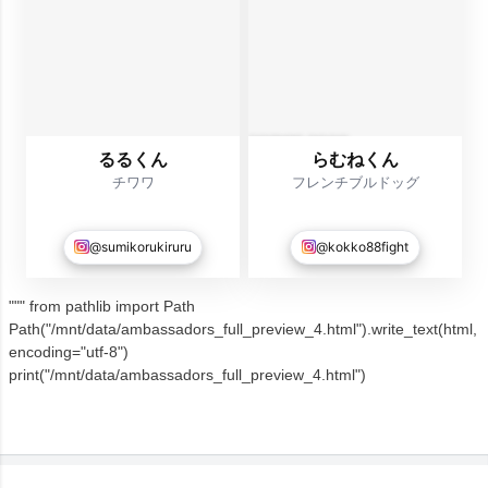
るるくん
らむねくん
チワワ
フレンチブルドッグ
@sumikorukiruru
@kokko88fight
""" from pathlib import Path
Path("/mnt/data/ambassadors_full_preview_4.html").write_text(html,
encoding="utf-8")
print("/mnt/data/ambassadors_full_preview_4.html")