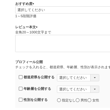
)
おすすめ度
(
必
1～5段階評価
須
)
レビュー本文
全角20～1000文字まで
(
必
須
)
プロフィール公開
チェックを入れると、都道府県、年齢層、性別が表示されま
都道府県を公開する
年齢層を公開する
性別を公開する
指定なし
男性
女性