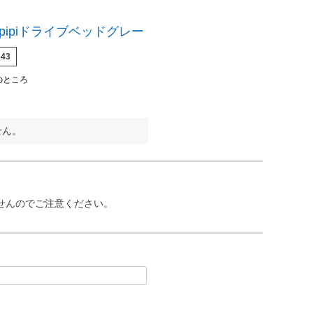
】pipiドライブベッドグレー
643
のところ
せん。
せんのでご注意ください。