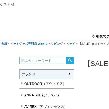
ゲスト 様
初めて
犬服・ペットグッズ専門店 Wan10
リビング
ベッド
【SALE】pipiド
【SAL
ブランド
OUTDOOR（アウトドア）
ANNA SUI（アナスイ）
AVIREX（アヴィレックス）