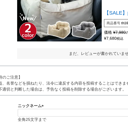
【SALE
商品番号
th1
価格
¥
7,980
¥
7,680
税込
まだ、レビューが書かれていま
時のご注意】
益、名誉などを損ねたり、法令に違反する内容を投稿することはできま
不適切と判断した場合は、予告なく投稿を削除する場合がございます。
ニックネーム
(
必
全角25文字まで
須