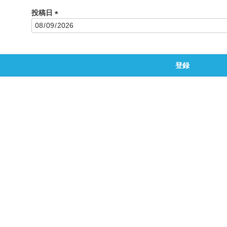
投稿日
(
必
須
)
登録