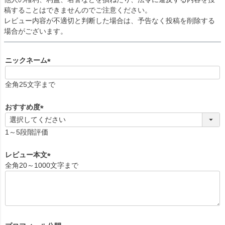
稿することはできませんのでご注意ください。
レビュー内容が不適切と判断した場合は、予告なく投稿を削除する
場合がございます。
ニックネーム
(
必
全角25文字まで
須
)
おすすめ度
(
必
1～5段階評価
須
)
レビュー本文
全角20～1000文字まで
(
必
須
)