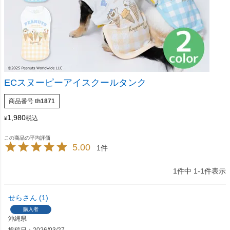
ECスヌーピーアイスクールタンク
商品番号
th1871
1,980
税込
¥
5.00
1
1
件中
1
-
1
件表示
せら
1
購入者
沖縄県