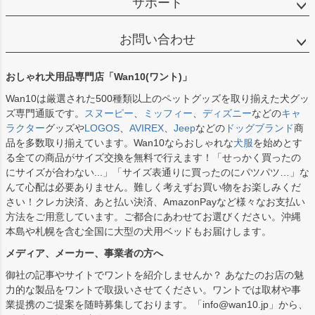
サポート
お問い合わせ
おしゃれ犬用品専門店「Wan10(ワント)」
Wan10は厳選された500種類以上のペットグッズを取り揃えた犬グッ
ズ専門通販です。
スヌーピー
、
ミッフィー
、
ディズニー
などの
キャ
ラクター
グッズや
LOGOS
、
AVIREX
、
Jeep
などの
ドッグブランド
商
品を多数取り揃えています。Wan10ならおしゃれな
犬服
を始めとす
る全ての商品がサイズ交換を無料で行えます！「せっかく買ったの
にサイズが合わない...」「サイズ表通りに買ったのにパツパツ…」な
んて心配は必要ありません。難しく考えずお買い物をお楽しみくだ
さい！クレカ決済、あと払い決済、AmazonPayなど様々なお支払い
方法をご用意しています。ご都合にあわせてお選びください。沖縄
本島や札幌を含む全国に大型の犬用ベッドもお届けします。
メディア、メーカー、事業者の方へ
御社の記事やサイトでワントを紹介しませんか？ あなたのお店の魅
力的な製品をワントで取扱いさせてください。ワントでは取材や事
業提携のご提案を随時募集しております。「info@wan10.jp」から、